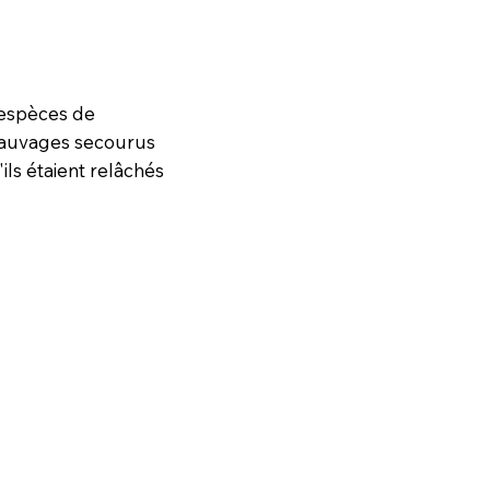
0 espèces de
sauvages secourus
ils étaient relâchés