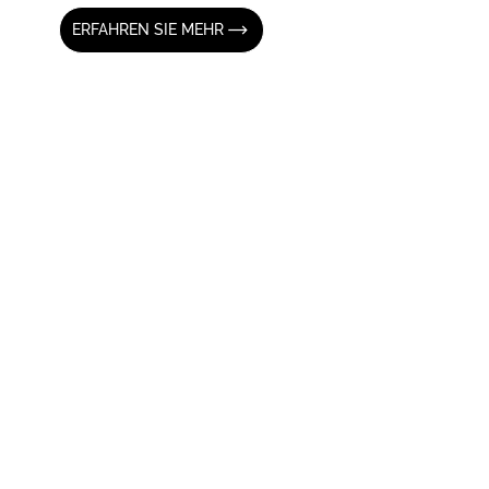
ERFAHREN SIE MEHR